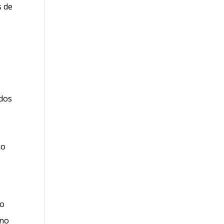
s de
odos
mo
to
 no