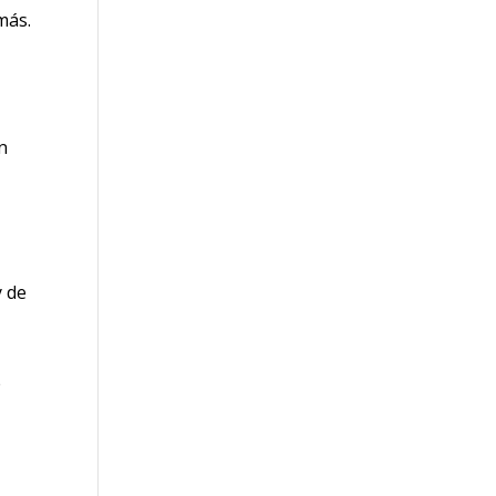
más.
on
y de
e