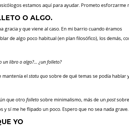
 psicólogos estamos aquí para ayudar. Prometo esforzarme 
LLETO O ALGO.
a gracia y que viene al caso. En mi barrio cuando éramos
lar de algo poco habitual (en plan filosófico), los demás, c
o un libro o algo?… ¿un folleto?
e mantenía el
statu quo
sobre de qué temas se podía hablar 
gún que otro
folleto
sobre minimalismo, más de un
post
sobr
os y sí me he flipado un poco. Espero que no sea nada grave.
QUE YO