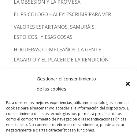
LA OBSESIÓN Y LA PROMESA
EL PSICOLOGO HALEY: ESCRIBIR PARA VER
VALORES ESPARTANOS, SAMURÁIS,
ESTOICOS…Y ESAS COSAS
HOGUERAS, CUMPLEAÑOS, LA GENTE
LAGARTO Y EL PLACER DE LA RENDICIÓN
GLADIATOR VS. CÓMODO: EL DOLOR DE NO
Gestionar el consentimiento
SER AMADO
de las cookies
Para ofrecer las mejores experiencias, utilizamos tecnologías como las
cookies para almacenar y/o acceder a la información del dispositivo. El
consentimiento de estas tecnologías nos permitirá procesar datos
INICIO
INDIVIDUAL
COACHING
como el comportamiento de navegación o las identificaciones únicas
REDACCIÓN
FORMACIÓN
QUIÉN SOY
en este sitio. No consentir o retirar el consentimiento, puede afectar
negativamente a ciertas características y funciones.
CONTACTO
BLOG