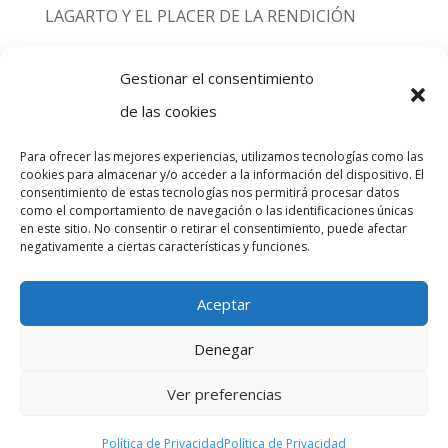
LAGARTO Y EL PLACER DE LA RENDICIÓN
GLADIATOR VS. CÓMODO: EL DOLOR DE NO
Gestionar el consentimiento
SER AMADO
de las cookies
Para ofrecer las mejores experiencias, utilizamos tecnologías como las
cookies para almacenar y/o acceder a la información del dispositivo. El
consentimiento de estas tecnologías nos permitirá procesar datos
INICIO
INDIVIDUAL
COACHING
como el comportamiento de navegación o las identificaciones únicas
en este sitio. No consentir o retirar el consentimiento, puede afectar
REDACCIÓN
FORMACIÓN
QUIÉN SOY
negativamente a ciertas características y funciones.
CONTACTO
BLOG
Aceptar
Denegar
Miguel Roa - Psicólogo | Nº de Colegiado:
Ver preferencias
M22990 Colegio Oficial de la Psicología de
Madrid. | WhatsApp: 687 591 639
Política de Privacidad
Política de Privacidad