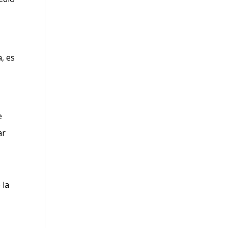
, es
e
ar
 la