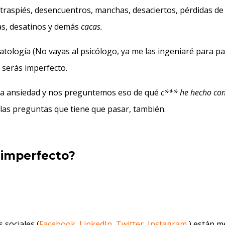
 traspiés, desencuentros, manchas, desaciertos, pérdidas de
das, desatinos y demás
cacas.
opatología (No vayas al psicólogo, ya me las ingeniaré para p
 serás imperfecto.
 la ansiedad y nos preguntemos eso de qué
c*** he hecho co
las preguntas que tiene que pasar, también.
 imperfecto?
s sociales (
Facebook
,
LinkedIn
,
Twitter
,
Instagram
) están m