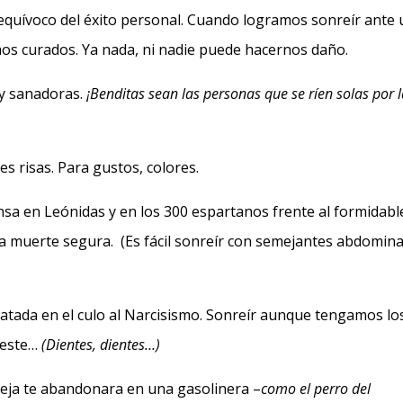
inequívoco del éxito personal. Cuando logramos sonreír ante
mos curados. Ya nada, ni nadie puede hacernos daño.
 y sanadoras.
¡Benditas sean las personas que se ríen solas por 
es risas. Para gustos, colores.
nsa en Leónidas y en los 300 espartanos frente al formidabl
a muerte segura. (Es fácil sonreír con semejantes abdomina
atada en el culo al Narcisismo. Sonreír aunque tengamos lo
ueste…
(Dientes, dientes…)
reja te abandonara en una gasolinera –
como el perro del