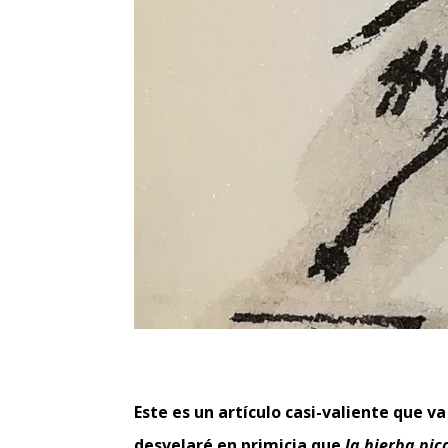
Este es un artículo casi-valiente que 
desvelaré en primicia que
la hierba pic