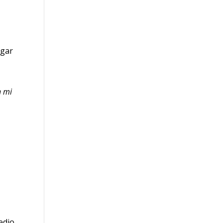
agar
n mi
edio