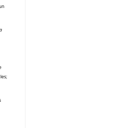
 un
la
e
les;
s